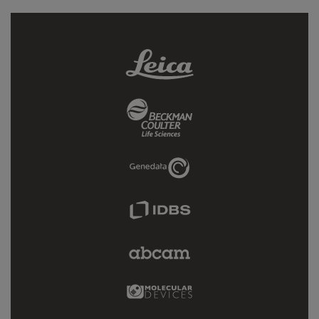
Leica
Link
Beckman
Coulter
Link
Genedata
Link
IDBS
Link
Abcam
Limited
Link
Molecular
Devices