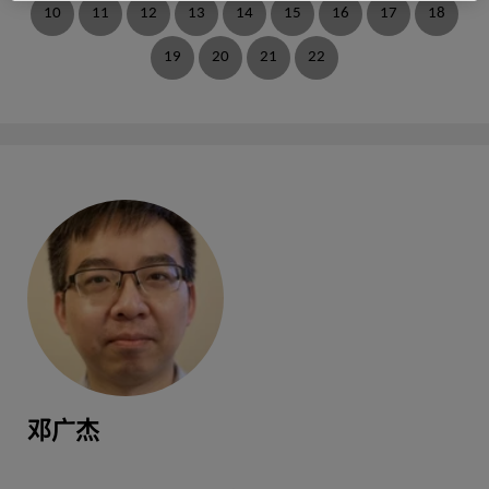
10
11
12
13
14
15
16
17
18
19
20
21
22
包沈源
出版物：11
郑晓业
出版物：10
童昕
出版物：9
邓广杰