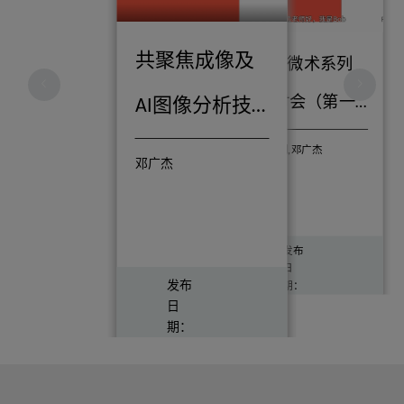
共聚焦成像及
AI显微术系列
研讨会（第一
AI图像分析技
期）深度学习
术在发育生物
李晓明,邓广杰
邓广杰
学的应用
发布
日
发布
期：
2022
日
年07
期：
月
观看量：1314
2022
录制
年07
日
月
期：
观看量：1277