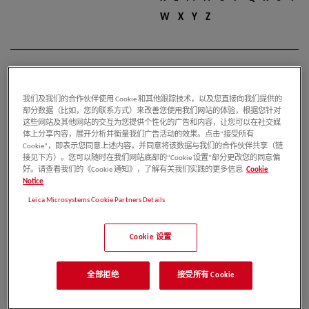
W
X
Y
Z
南希
我们及我们的合作伙伴使用 Cookie 和其他跟踪技术，以及您直接向我们提供的
部分数据（比如，您的联系方式）来改善您使用我们网站的体验，根据您针对
这些网站及其他网站的交互为您提供个性化的广告和内容，让您可以在社交媒
出版物：19
体上分享内容，展开分析并衡量我们广告活动的效果。点击“接受所有
Cookie”，即表示您同意上述内容，并同意将该数据与我们的合作伙伴共享（链
接见下方）。您可以随时在我们网站底部的“Cookie 设置”部分更改您的同意偏
好。请查看我们的《Cookie 通知》，了解有关我们实践的更多信息
Cookie
姚永朋
Notice
Leica Microsystems Cookie Partners Details
出版物：15
Cookie 设置
王海银
全部拒绝
接受所有 Cookie
1
2
3
4
5
6
7
8
9
出版物：13