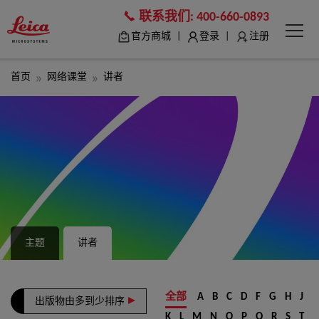
联系我们:
400-660-0893
|
|
官方商城
登录
注册
首页
网络课堂
讲者
主题
讲者
全部
A
B
C
D
F
G
H
J
出版物由多到少排序
K
L
M
N
O
P
Q
R
S
T