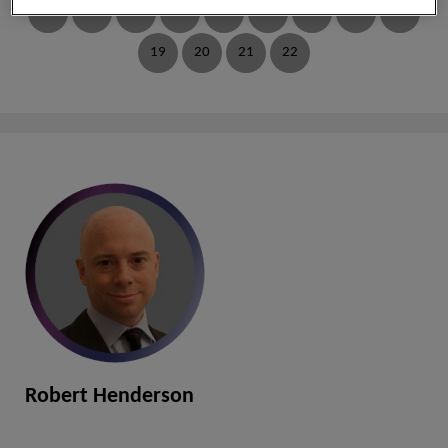
10
11
12
13
14
15
16
17
18
19
20
21
22
包沈源
出版物：11
郑晓业
出版物：10
童昕
出版物：9
Robert Henderson