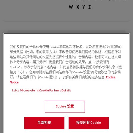
W
X
Y
Z
南希
我们及我们的合作伙伴使用 Cookie 和其他跟踪技术，以及您直接向我们提供的
部分数据（比如，您的联系方式）来改善您使用我们网站的体验，根据您针对
出版物：19
这些网站及其他网站的交互为您提供个性化的广告和内容，让您可以在社交媒
体上分享内容，展开分析并衡量我们广告活动的效果。点击“接受所有
Cookie”，即表示您同意上述内容，并同意将该数据与我们的合作伙伴共享（链
接见下方）。您可以随时在我们网站底部的“Cookie 设置”部分更改您的同意偏
姚永朋
好。请查看我们的《Cookie 通知》，了解有关我们实践的更多信息
Cookie
Notice
Leica Microsystems Cookie Partners Details
出版物：15
Cookie 设置
王海银
全部拒绝
接受所有 Cookie
1
2
3
4
5
6
7
8
9
出版物：13