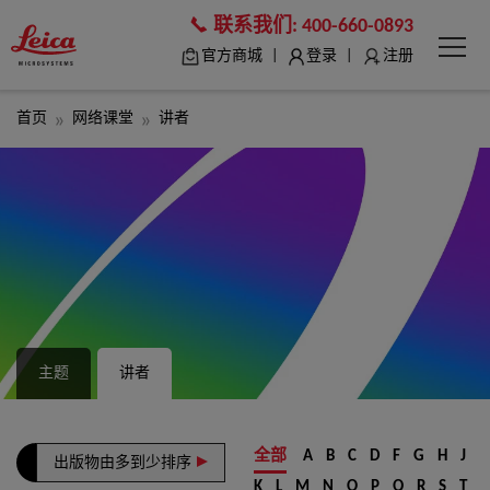
联系我们:
400-660-0893
|
|
官方商城
登录
注册
首页
网络课堂
讲者
主题
讲者
全部
A
B
C
D
F
G
H
J
出版物由多到少排序
K
L
M
N
O
P
Q
R
S
T