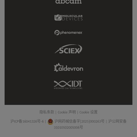
Limited
Link
Molecular
Devices
Link
Phenomenex
Link
Sciex
Link
Aldevron
Link
IDT
Link
隐私条款
|
Cookie 声明
|
Cookie 设置
沪ICP备16041326号-6
|
沪网药械信备字[2025]000263号 | 沪公网安备
31010502005006号