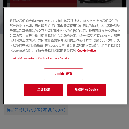
我们及我们的合作伙伴使用 Cookie 和其他跟踪技术，以及您直接向我们提供的
部分数据（比如，您的联系方式）来改善您使用我们网站的体验，根据您针对这
些网站及其他网站的交互为您提供个性化的广告和内容，让您可以在社交媒体上
分享内容，展开分析并衡量我们广告活动的效果。点击“接受所有 Cookie”，即表
示您同意上述内容，并同意将该数据与我们的合作伙伴共享（链接见下方）。您
课程语言：
中文
可以随时在我们网站底部的“Cookie 设置”部分更改您的同意偏好。请查看我们的
《Cookie 通知》，了解有关我们实践的更多信息
Cookie Notice
课程类型：
免费课程，登录后可观看
Leica Microsystems Cookie Partners Details
讲者类型：
徕卡内部员工讲师
内容领域：
非医疗
Cookie 设置
发布日期：2025年08月
录制日期：2025年06月
观看量：
197
全部拒绝
接受所有 Cookie
相关主题
样品超薄切片机和冷冻切片机(30)