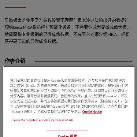
显微镜太难使用了？参数设置不理解？根本没办法拍出好的数据？
预约Leica MICA系统吧！智能化设备，不需要你成为显微成像大师，
就能获得专业级别的显微成像数据。还有平台老师介绍MICA，轻松
获得高质量的显微成像数据。
作者介绍
我们及我们的合作伙伴使用 Cookie 和其他跟踪技术，以及您直接向我们提供的
部分数据（比如，您的联系方式）来改善您使用我们网站的体验，根据您针对这
刘皎
些网站及其他网站的交互为您提供个性化的广告和内容，让您可以在社交媒体上
分享内容，展开分析并衡量我们广告活动的效果。点击“接受所有 Cookie”，即表
示您同意上述内容，并同意将该数据与我们的合作伙伴共享（链接见下方）。您
可以随时在我们网站底部的“Cookie 设置”部分更改您的同意偏好。请查看我们的
《Cookie 通知》，了解有关我们实践的更多信息
Cookie Notice
了解更多>
Leica Microsystems Cookie Partners Details
博士
毕业于北京大学医学部，2016年至今, 就职北京大学医药卫生
Cookie 设置