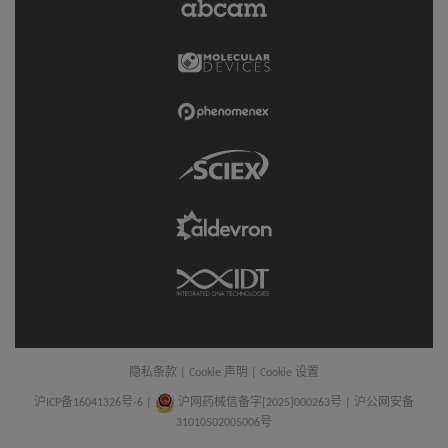
Abcam
Limited
Link
Molecular
Devices
Link
Phenomenex
Link
Sciex
Link
Aldevron
Link
IDT
Link
隐私条款
|
Cookie 声明
|
Cookie 设置
沪ICP备16041326号-6
|
沪网药械信备字[2025]000263号 | 沪公网安备
31010502005006号