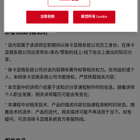
分析中心,、医药卫生分析中心, 担任副主任技师。
全部拒绝
接受所有 Cookie
讲者视频内容说明
* 该内容属于该讲师在职期间以徕卡显微系统公司员工身份，在徕卡
显微系统公司出资举办/承办/赞助的线上/线下会议上做出的知识分
享；
* 徕卡显微系统公司对该内容拥有著作权等相关权力。任何组织或个
人，未经徕卡显微系统公司书面授权，严禁转载相关内容；
* 本页面中的讲师介绍基于该知识分享课程制作时的信息。随着讲师
个人职业发展，相关讲师履历可能会有变化；
* 本课程中对相关技术、产品的描述内容仅指课程录制时的状态。随
着技术的进步、产品的选代，相关描述可能不再适用于当下。如有
疑问，可咨询徕卡显微系统官方客服热线。