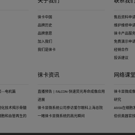
关于我们
联系我
徕卡中国
售后资料申
品牌历史
维护维修申
品牌意愿
徕卡产品服
加入我们
免费演示申
我们是徕卡
经销合作
投诉建议
徕卡资讯
网络课
--电机篇
直播预告 | FALCON-快速荧光寿命成像应用
徕卡显微成
进展
研究
明化技术揭示骨髓
徕卡显微系统公司参访爱尔眼科上海总院
AIVIA在
细胞和血管再生的
一睹徕卡显微系统的高光瞬间
伯侦类器官