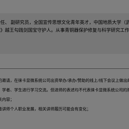
任、 副研究员，全国宣传思想文化青年英才，中国地质大学（
藏》越王勾践剑国宝守护人。从事青铜器保护修复与科学研究工
。
的邀请，在徕卡显微系统公司出资举办/承办/赞助的线上/线下会议上做出
家、学者、学生进行学习交流。但进师的表述均不代表徕卡显微系统公司的
关内容；
随着讲师个人职业发展，相关讲师履历可能会有变化；