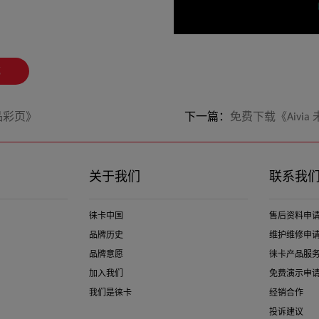
载
品彩页》
下一篇：
免费下载《Aivi
关于我们
联系我
徕卡中国
售后资料申
品牌历史
维护维修申
品牌意愿
徕卡产品服
加入我们
免费演示申
我们是徕卡
经销合作
投诉建议