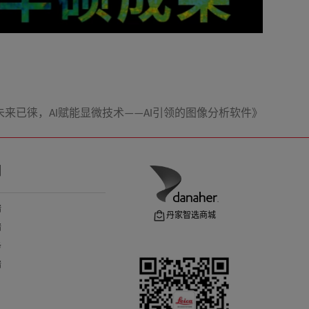
a 未来已徕，AI赋能显微技术——AI引领的图像分析软件》
们
请
丹家智选商城
请
务
请