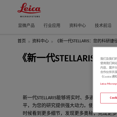
显微产品
行业应用
资料中心
技术前沿
首页
资料中心
《新一代STELLARIS：您的科研捷
《新一代STELLARIS
我们及我们的
使用我们网
内容，展开分
合作伙伴共享
《Cooki
Leica Microsy
新一代STELLARIS能够将实时、多通道、温
Coo
平，为您的研究提供强大动力。使用新一代STEL
时候看到更多细节，发现更多奥秘，完成更多