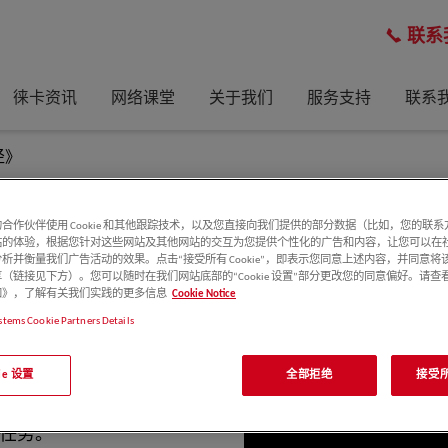
联系
徕卡资讯
网络课堂
关于我们
服务支持
联系
径》
：您的科研捷径》
合作伙伴使用 Cookie 和其他跟踪技术，以及您直接向我们提供的部分数据（比如，您的联
站的体验，根据您针对这些网站及其他网站的交互为您提供个性化的广告和内容，让您可以在
析并衡量我们广告活动的效果。点击“接受所有 Cookie”，即表示您同意上述内容，并同意将
（链接见下方）。您可以随时在我们网站底部的“Cookie 设置”部分更改您的同意偏好。请查
e 通知》，了解有关我们实践的更多信息
Cookie Notice
stems Cookie Partners Details
和的成像推向前所未有的高度水
kie 设置
全部拒绝
接受所有
LARIS，您能够比以往任何
任务。