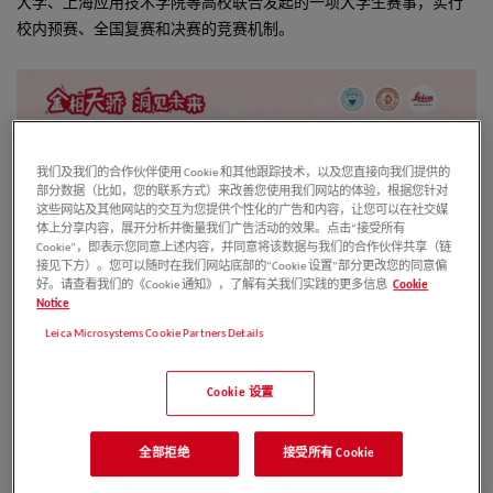
大学、上海应用技术学院等高校联合发起的一项大学生赛事，实行
校内预赛、全国复赛和决赛的竞赛机制
。
我们及我们的合作伙伴使用 Cookie 和其他跟踪技术，以及您直接向我们提供的
部分数据（比如，您的联系方式）来改善您使用我们网站的体验，根据您针对
这些网站及其他网站的交互为您提供个性化的广告和内容，让您可以在社交媒
体上分享内容，展开分析并衡量我们广告活动的效果。点击“接受所有
Cookie”，即表示您同意上述内容，并同意将该数据与我们的合作伙伴共享（链
接见下方）。您可以随时在我们网站底部的“Cookie 设置”部分更改您的同意偏
好。请查看我们的《Cookie 通知》，了解有关我们实践的更多信息
Cookie
Notice
2012
11
·
年
月第一届全国大学生金相技能赛在北京科技大学成功
Leica Microsystems Cookie Partners Details
举办，拉开了这项大学生赛事的序幕
。
2015
8
·
年
月，教育部高等学校材料类专业教学指导委员会正式
Cookie 设置
发文，决定作为大赛的主办单位对大赛的组织工作进行具体的指
导。自此，全国大学生金相技能大赛成为一项得到教育部有关部
全部拒绝
接受所有 Cookie
门认可的全国性大学生赛事，已经在国内产生了极大的影响。同
年，徕卡显微系统作为显微镜技术的领航人，正式加入大赛，为