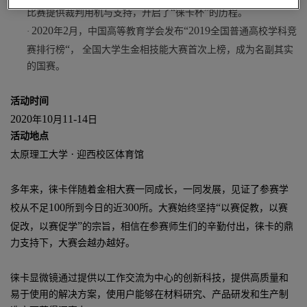
“
”
比赛提供裁判用机与支持，开启了
徕卡杯
的历程
。
2020
2
“2019
·
年
月，中国高等教育学会发布
全国普通高校学科竞
“
赛排行榜
，
全国大学生金相技能大赛首次上榜，成为名副其实
的国赛
。
活动时
间
2020
10
11-14
年
月
日
活动地
点
·
太原理工大学
迎西校区体育
馆
多年来，徕卡伴随着金相大赛一同成长，一同发展，见证了参赛学
100
300
“
校从不足
所到今日的近
所。大赛始终坚持
以赛促教，以赛
”
促改，以赛促学
的宗旨，相信在参赛师生们的辛勤付出，徕卡的鼎
力支持下，大赛会越办越好
。
徕卡显微镜通过提供以工作交流为中心的创新科技，提供高质量和
易于使用的解决方案，使用户能够在材料研究、产品研发和生产制