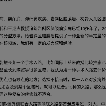
病、前颅底、海绵窦疾病、岩斜区脑膜瘤、枕骨大孔区脑
和王运杰教授追踪岩斜区脑膜瘤疾病已经10多年了，2
的分型方法，给岩斜区脑膜瘤提供了一种全新的半定量的
在该领域，我们有一定的发言权和经验。
能擅长某一个手术入路，比如国际上萨米教授比较推崇乙
甚至长到蝶窦等很多区域，我认为用一种手术入路去评价
优点也有缺点的地方；选择不恰当时，单一入路对疾病处
比如累及到某个区域时，就可以适合2~3种的入路，那
理这种复杂的疾病就不适合。
状窦前-远外侧联合入路等颅底入路都普遍应用过，对大、