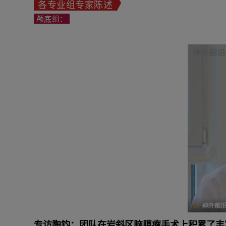
各专业组专家陈述
颅底组：
专访陶钧：团队在岩斜区脑膜瘤手术上积累了丰