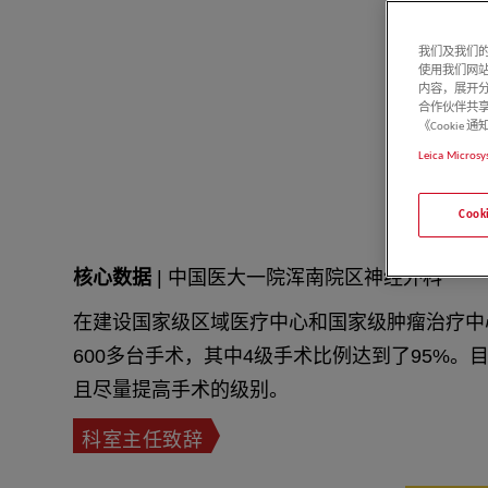
我们及我们的
使用我们网
内容，展开分
合作伙伴共享
《Cooki
Leica Microsy
Coo
核心数据
| 中国医大一院浑南院区神经外科
在建设国家级区域医疗中心和国家级肿瘤治疗中心
600多台手术，其中4级手术比例达到了95%。目
且尽量提高手术的级别。
科室主任致辞