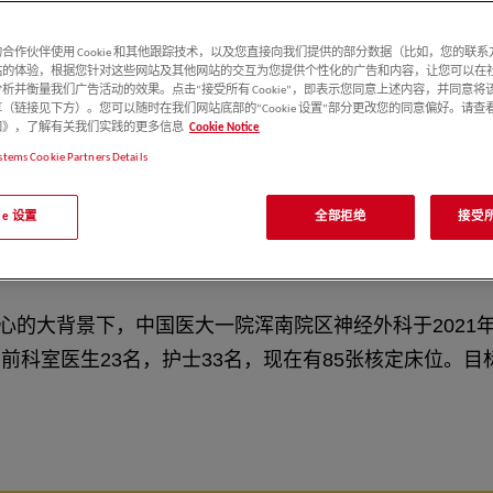
合作伙伴使用 Cookie 和其他跟踪技术，以及您直接向我们提供的部分数据（比如，您的联
站的体验，根据您针对这些网站及其他网站的交互为您提供个性化的广告和内容，让您可以在
析并衡量我们广告活动的效果。点击“接受所有 Cookie”，即表示您同意上述内容，并同意将
（链接见下方）。您可以随时在我们网站底部的“Cookie 设置”部分更改您的同意偏好。请查
e 通知》，了解有关我们实践的更多信息
Cookie Notice
stems Cookie Partners Details
kie 设置
全部拒绝
接受所有
的大背景下，中国医大一院浑南院区神经外科于2021
前科室医生23名，护士33名，现在有85张核定床位。目标