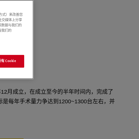
系方式）来改善您
社交媒体上分享
该数据与我们的
看我们的
 Cookie
年12月成立，在成立至今的半年时间内，完成了
是每年手术量力争达到1200~1300台左右，并