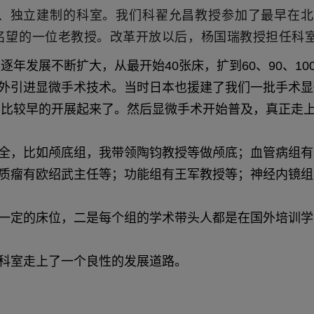
、独立建制的科室。我们科翟允昌教授参加了最早在北京
名望的一位老教授。改革开放以后，杨国瑞教授担任科
年发展不断扩大，从最开始40张床，扩到60、90、100张
外引进显微手术技术。当时日本也援建了我们一批手术显
全国比较早的开展起来了。然后显微手术开始普及，真正走
全，比如颅底组，我带领陶钧教授等做颅底；血管病组有
质瘤有欧绍武主任等；功能组有王军教授等；神经内镜组
一定的床位，二是每个组的学术带头人都是在国外培训学
科室走上了一个良性的发展道路。