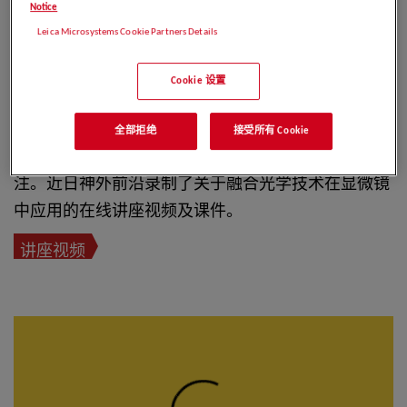
Notice
（上图）以动脉瘤夹闭手术为例，融合光学的一条光
Leica Microsystems Cookie Partners Details
路的大景深让瘤颈夹闭处最清晰，另外一条光路的高
分辨率则让夹闭瘤颈和穿支动脉等邻近的解剖结构都
Cookie 设置
清晰可见。两条图形通过双眼视网膜以及视觉中枢融
合为一幅分辨率和景深兼具的3D立体图像。
全部拒绝
接受所有 Cookie
很多神外专家对搭载融合光学技术的
显微镜
非常关
注。近日神外前沿录制了关于融合光学技术在显微镜
中应用的在线讲座视频及课件。
讲座视频