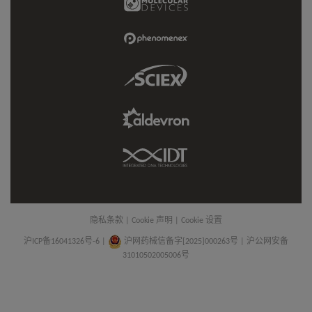
Molecular
Devices
Link
Phenomenex
Link
Sciex
Link
Aldevron
Link
IDT
Link
隐私条款
|
Cookie 声明
|
Cookie 设置
沪ICP备16041326号-6
|
沪网药械信备字[2025]000263号 | 沪公网安备
31010502005006号