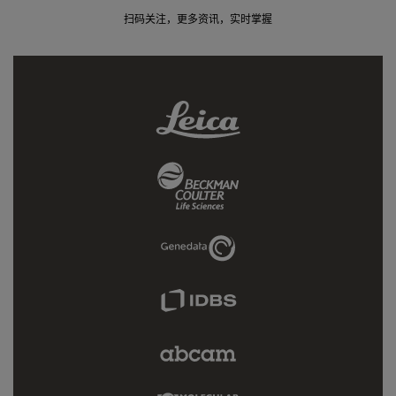
扫码关注，更多资讯，实时掌握
Leica
Link
Beckman
Coulter
Link
Genedata
Link
IDBS
Link
Abcam
Limited
Link