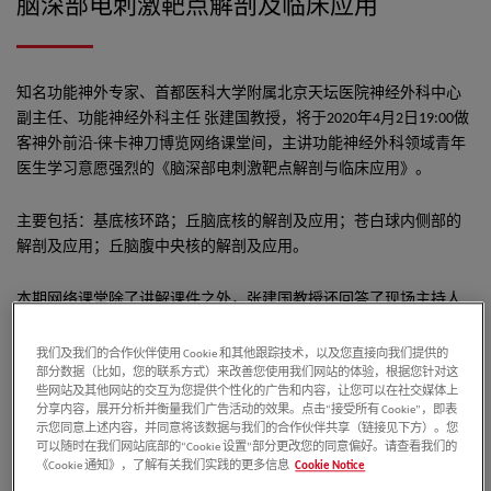
脑深部电刺激靶点解剖及临床应用
知名功能神外专家、首都医科大学附属北京天坛医院神经外科中心
副主任、功能神经外科主任 张建国教授，将于2020年4月2日19:00做
客神外前沿-徕卡神刀博览网络课堂间，主讲功能神经外科领域青年
医生学习意愿强烈的《脑深部电刺激靶点解剖与临床应用》。
主要包括：基底核环路；丘脑底核的解剖及应用；苍白球内侧部的
解剖及应用；丘脑腹中央核的解剖及应用。
本期网络课堂除了讲解课件之外，张建国教授还回答了现场主持人
及部分在线听众的一些提问。
我们及我们的合作伙伴使用 Cookie 和其他跟踪技术，以及您直接向我们提供的
部分数据（比如，您的联系方式）来改善您使用我们网站的体验，根据您针对这
些网站及其他网站的交互为您提供个性化的广告和内容，让您可以在社交媒体上
作者介绍
分享内容，展开分析并衡量我们广告活动的效果。点击“接受所有 Cookie”，即表
示您同意上述内容，并同意将该数据与我们的合作伙伴共享（链接见下方）。您
可以随时在我们网站底部的“Cookie 设置”部分更改您的同意偏好。请查看我们的
《Cookie 通知》，了解有关我们实践的更多信息
Cookie Notice
张建国