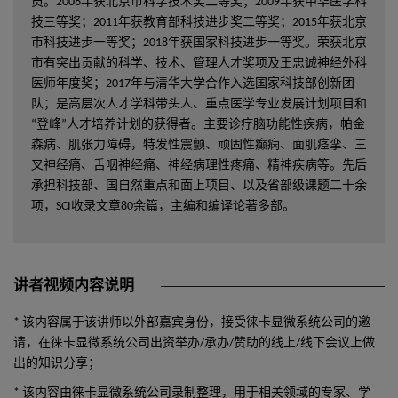
员。2006年获北京市科学技术奖二等奖；2009年获中华医学科
技三等奖；2011年获教育部科技进步奖二等奖；2015年获北京
市科技进步一等奖；2018年获国家科技进步一等奖。荣获北京
市有突出贡献的科学、技术、管理人才奖项及王忠诚神经外科
医师年度奖；2017年与清华大学合作入选国家科技部创新团
队；是高层次人才学科带头人、重点医学专业发展计划项目和
“登峰”人才培养计划的获得者。主要诊疗脑功能性疾病，帕金
森病、肌张力障碍，特发性震颤、顽固性癫痫、面肌痉挛、三
叉神经痛、舌咽神经痛、神经病理性疼痛、精神疾病等。先后
承担科技部、国自然重点和面上项目、以及省部级课题二十余
项，SCI收录文章80余篇，主编和编译论著多部。
讲者视频内容说明
* 该内容属于该讲师以外部嘉宾身份，接受徕卡显微系统公司的邀
请，在徕卡显微系统公司出资举办/承办/赞助的线上/线下会议上做
出的知识分享；
* 该内容由徕卡显微系统公司录制整理，用于相关领域的专家、学