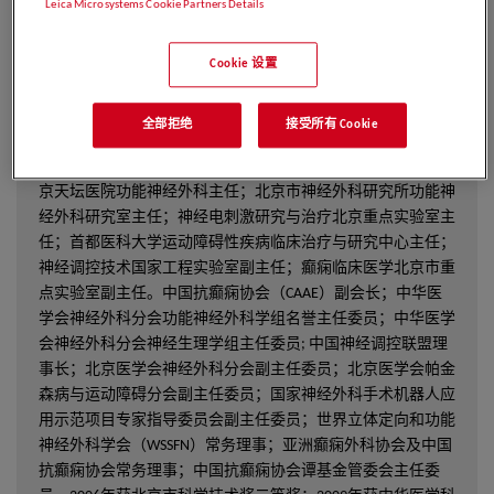
Leica Microsystems Cookie Partners Details
Cookie 设置
了解更多>
全部拒绝
接受所有 Cookie
张建国，主任医师，教授，博士生导师。现担任首都医科大学
附属北京天坛医院神经外科中心副主任；首都医科大学附属北
京天坛医院功能神经外科主任；北京市神经外科研究所功能神
经外科研究室主任；神经电刺激研究与治疗北京重点实验室主
任；首都医科大学运动障碍性疾病临床治疗与研究中心主任；
神经调控技术国家工程实验室副主任；癫痫临床医学北京市重
点实验室副主任。中国抗癫痫协会（CAAE）副会长；中华医
学会神经外科分会功能神经外科学组名誉主任委员；中华医学
会神经外科分会神经生理学组主任委员; 中国神经调控联盟理
事长；北京医学会神经外科分会副主任委员；北京医学会帕金
森病与运动障碍分会副主任委员；国家神经外科手术机器人应
用示范项目专家指导委员会副主任委员；世界立体定向和功能
神经外科学会（WSSFN）常务理事；亚洲癫痫外科协会及中国
抗癫痫协会常务理事；中国抗癫痫协会谭基金管委会主任委