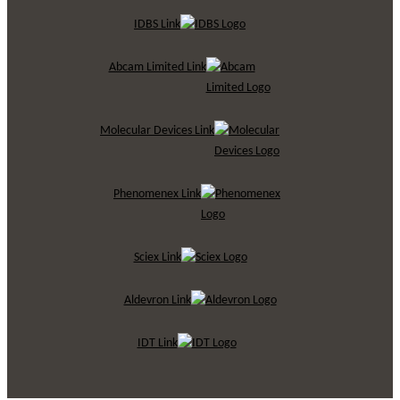
IDBS Link
Abcam Limited Link
Molecular Devices Link
Phenomenex Link
Sciex Link
Aldevron Link
IDT Link