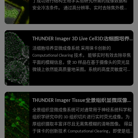
了成功进行结构生物学实验研究所需的成像数据和
安全冷冻条件。 通过高分辨率、实时去除焦外模糊
信号的THUNDER技术成像，从而精确识别感兴趣的
细胞结构，然后将样本无缝传送到电子显微镜。
THUNDER Imager 3D Live Cell3D活细胞培养显微成像系统
活细胞培养显微成像系统 采用徕卡创新的
Computational Clearing 技术， 能够实时有效去除非焦
平面的模糊信息，使 3D 样品在基于摄像头的荧光显
微镜上依然能高质量地采图。系统的高度灵敏度可确
保低光毒性和低淬灭，全面优化条件以实现更高的图
像质量。 活细胞培养显微成像系统可为您提供适用于
先进 3D 细胞培养试验的解决方案，无论您想要研究
的是干细胞、球状细胞团或是类器官。
THUNDER Imager Tissue全景组织显微成像系统
全景组织显微成像系统可对通常用于神经系统科学和
组织学研究中的 3D 组织切片进行实时荧光成像。为
厚组织摄取丰富详尽且无离焦模糊的清晰图像。 得益
于徕卡的创新技术 Computational Clearing，即使是组