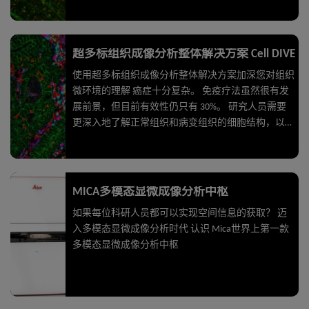
织深处的细微结构也能解析。对脑切片中的神经元轴
突和树突等详细形态结构进行成像。即使是厚组织切
片，也能实现高画质，并同时具备宽场显微镜声名远
扬的速度、荧光效率和易用性。
超多标组织成像分析整体解决方案 Cell DIVE
使用超多标组织成像分析整体解决方案加深您对组织
微环境的理解 癌症十分复杂。 免疫疗法虽然很有发
展前景，但目前有效性仍只有 30%。 研究人员需要
更深入地了解正常组织和病变组织的细胞结构，以开
发更好的治疗方法，更准确地预测疾病进展。 多标
或者超多标成像是清晰地观察、识别和量化重要生物
标志物的最新技术。 研究层面从回答“是否为癌症？”
的问题到能够根据细胞类型、生物标志物特点和个体
MICA多模态显微成像分析中枢
特征将肿瘤分层。
如果每位科研人员都可以实现空间信息的获取？ 迈
入多模态显微成像分析时代 认识 Mica世界上第一款
多模态显微成像分析中枢