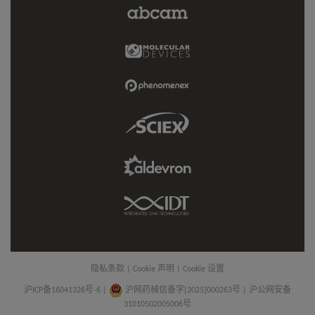
Abcam
Limited
Link
Molecular
Devices
Link
Phenomenex
Link
Sciex
Link
Aldevron
Link
IDT
Link
隐私条款
|
Cookie 声明
|
Cookie 设置
沪ICP备16041326号-6
|
沪网药械信备字[2025]000263号 | 沪公网安备
31010502005006号