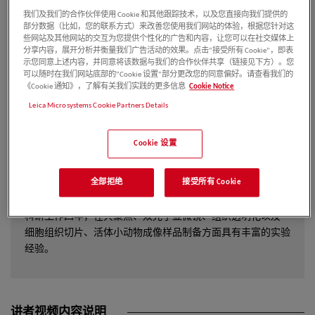
作者介绍
我们及我们的合作伙伴使用 Cookie 和其他跟踪技术，以及您直接向我们提供的
部分数据（比如，您的联系方式）来改善您使用我们网站的体验，根据您针对这
些网站及其他网站的交互为您提供个性化的广告和内容，让您可以在社交媒体上
分享内容，展开分析并衡量我们广告活动的效果。点击“接受所有 Cookie”，即表
夏先园
示您同意上述内容，并同意将该数据与我们的合作伙伴共享（链接见下方）。您
可以随时在我们网站底部的“Cookie 设置”部分更改您的同意偏好。请查看我们的
《Cookie 通知》，了解有关我们实践的更多信息
Cookie Notice
Leica Microsystems Cookie Partners Details
了解更多>
Cookie 设置
徕卡内部员工讲师
徕卡生命科学部应用工程师，毕业于厦门大学生物化学与分子
全部拒绝
接受所有 Cookie
生物学专业，主要研究方向为肿瘤的侵袭转移分子机制，2015
年加入中国科学院深圳先进技术研究院从事显微镜成像领域的
科研工作四年，在共聚焦、双光子显微镜、组织透明化以及
细胞组织切片、活体小动物成像样品制备方面具有丰富的实验
经验。
讲者视频内容说明