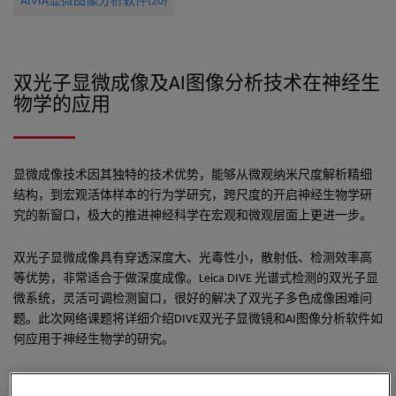
AIVIA显微图像分析软件(20)
双光子显微成像及AI图像分析技术在神经生
物学的应用
显微成像技术因其独特的技术优势，能够从微观纳米尺度解析精细
结构，到宏观活体样本的行为学研究，跨尺度的开启神经生物学研
究的新窗口，极大的推进神经科学在宏观和微观层面上更进一步。
双光子显微成像具有穿透深度大、光毒性小，散射低、检测效率高
等优势，非常适合于做深度成像。Leica DIVE 光谱式检测的双光子显
微系统，灵活可调检测窗口，很好的解决了双光子多色成像困难问
题。此次网络课题将详细介绍DIVE双光子显微镜和AI图像分析软件如
何应用于神经生物学的研究。