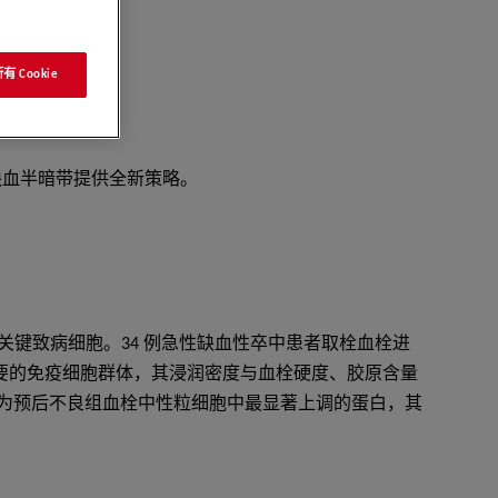
 Cookie
Hematology。
缺血半暗带提供全新策略。
关键致病细胞。34 例急性缺血性卒中患者取栓血栓进
要的免疫细胞群体，其浸润密度与血栓硬度、胶原含量
为预后不良组血栓中性粒细胞中最显著上调的蛋白，其