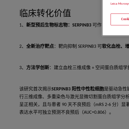
Leica Microsy
临床转化价值
Coo
1、
新型预后生物标志物：SERPINB3
可作为血栓微环境标志物
2、
全新治疗靶点
：靶向抑制 SERPINB3 可
软化血栓、
3、
方法学创新
：建立血栓三维成像 + 空间蛋白质组
该研究首次揭示
SERPINB3 阳性中性粒细胞
是驱动急性
行三维成像、多重染色与激光显微切割蛋白质组学分析American 
呈正相关，且与患者 90 天不良预后（mRS 2-6 分
表达水平可独立预测不良预后（AUC=0.806）。