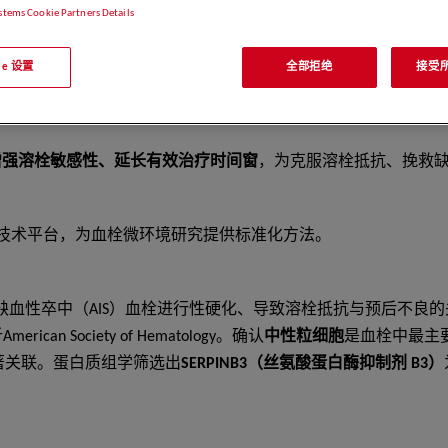
stems Cookie Partners Details
kie 设置
全部拒绝
接受所有
，精准预测卒中患者溶栓效果与长期预后American Society of 
增强溶栓敏感性、延长有效治疗时间窗
，为克服溶栓抵抗、挽救
学技术平台，为血栓微环境研究提供标准化方法。
缺血性卒中（AIS）血栓进行性硬化、导致溶栓抵抗与预后不良的
Society of Hematology。确认
中性粒细胞
是血栓中最主
）显著关联。蛋白质组学筛选出
SERPINB3（丝氨酸蛋白酶抑制剂 B3）