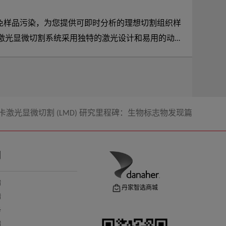
免样品污染，为您提供可即时分析的理想切割组织样
研究。此外，激光显微切割也是活细胞培养 (LCC)
卡激光显微切割 (LMD) 研究里程碑：生物标志物发现篇
们
请
丹家智选商城
请
务
请