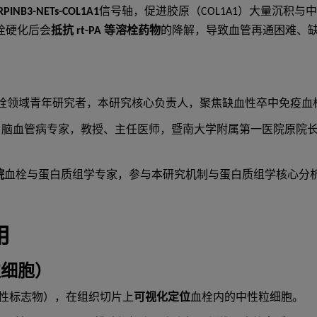
RPINB3-NETs-COL1A1
信号轴，促进胶原（COL1A1）大量沉积与
y。血栓硬化后会
抵抗 rt-PA 等溶栓药物
的降解，导致血管再通困难、
栓领域青年研究者，本研究核心负责人，聚焦缺血性卒中免疫血
名脑血管病专家，教授、主任医师，暨南大学附属第一医院原院
院
血栓与蛋白质组学专家，参与本研究机制与蛋白质组学核心分
用
粒细胞）
性标志物），在组织切片上
可视化定位
血栓内的中性粒细胞。