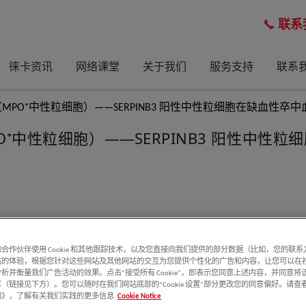
联系
徕卡资讯
网络课堂
关于我们
服务支持
联系
PO⁺中性粒细胞）——SERPINB3 阳性中性粒细胞在缺血性卒
O⁺中性粒细胞）
——
SERPINB3 阳性中
疫血栓机制
，为卒中精准治疗开辟新方向，有望推动新一代抗血
合作伙伴使用 Cookie 和其他跟踪技术，以及您直接向我们提供的部分数据（比如，您的联
分离血栓中的中性粒细胞
，开展
空间蛋白质组学分析
，
保留细胞
站的体验，根据您针对这些网站及其他网站的交互为您提供个性化的广告和内容，让您可以在
析并衡量我们广告活动的效果。点击“接受所有 Cookie”，即表示您同意上述内容，并同意将
（链接见下方）。您可以随时在我们网站底部的“Cookie 设置”部分更改您的同意偏好。请查
e 通知》，了解有关我们实践的更多信息
Cookie Notice