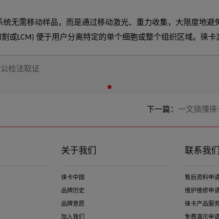
系统无需移动样品，而是通过移动激光、重力收集，大限度地避
物组学(mRNA、miRNA)、蛋白质组学、代谢物组
植物分析、法医学或气候研究人员均借助这种显微切割技术进行学科
公检法取证
游分析。
下一篇：
一文搞懂徕
关于我们
联系我
徕卡中国
售后资料申
品牌历史
维护维修申
品牌意愿
徕卡产品服
加入我们
免费演示申