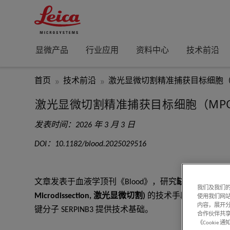
显微产品
行业应用
资料中心
技术前沿
首页
技术前沿
激光显微切割精准捕获目标细胞（M
激光显微切割精准捕获目标细胞（MP
发表时间：2026 年 3 月 3 日
DOI：10.1182/blood.2025029516
文章发表于血液学顶刊《Blood》，研究
缺血性卒中免
我们及我们的
Microdissection, 激光显微切割)
的技术手段，用于
精准
使用我们网
内容，展开分
键分子 SERPINB3 提供技术基础。
合作伙伴共享
《Cooki