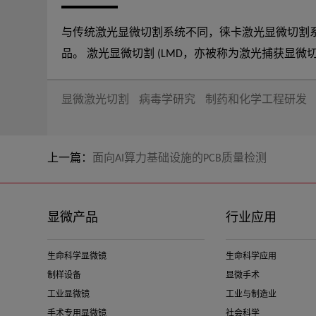
与传统激光显微切割系统不同，徕卡激光显微切割
品。 激光显微切割 (LMD，亦被称为激光捕获显微切割或LCM) 便于用户分离特定的单个细胞或整个组织区域。徕卡激光显微切割系统采用独特的激光设计和易用的动
态软件，从整个组织区域到单个细胞，用户可以轻松分离目标区域(ROI)。 激光显微切割通常用于基因组学(DNA)、转录
学，甚至下一代测序(NGS)。神经学、癌症研究、
显微激光切割
病毒学研究
制药和化学工程研发
的一款理想工具，可用于克隆、再培养、操作或下
上一篇：
面向AI算力基础设施的PCB质量检测
显微产品
行业应用
生命科学显微镜
生命科学应用
制样设备
显微手术
工业显微镜
工业与制造业
手术专用显微镜
社会科学