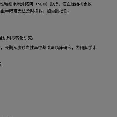
中性粒细胞胞外陷阱（NETs）形成，使血栓结构更致
缺血半暗带无法及时挽救，加重脑损伤。
栓机制与转化研究。
长，长期从事缺血性卒中基础与临床研究，为团队学术
析。