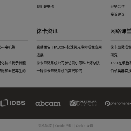
我们是徕卡
经销合作
投诉建议
徕卡资讯
网络课
--电机篇
直播预告 | FALCON-快速荧光寿命成像应用
徕卡显微成
进展
研究
明化技术揭示骨髓
徕卡显微系统公司参访爱尔眼科上海总院
AIVIA在
细胞和血管再生的
一睹徕卡显微系统的高光瞬间
伯侦类器官
IDBS
Abcam
Molecular
Phenomenex
Link
Limited
Devices
Link
Link
Link
隐私条款
|
Cookie 声明
|
Cookie 设置