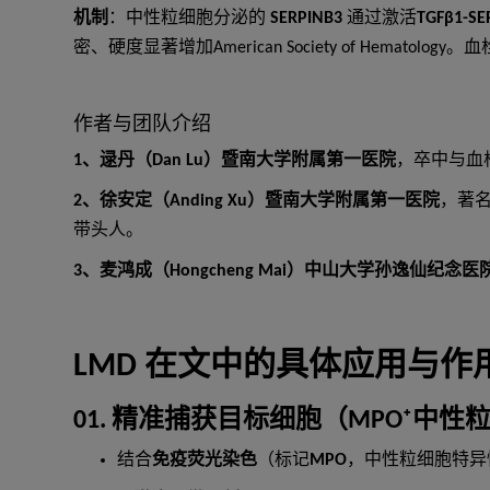
机制
：中性粒细胞分泌的
SERPINB3
通过激活
TGFβ1-SE
密、硬度显著增加American Society of Hematolog
作者与团队介绍
1、逯丹（Dan Lu）暨南大学附属第一医院
，卒中与血
2、徐安定（Anding Xu）暨南大学附属第一医院
，著
带头人。
3、麦鸿成（Hongcheng Mai）中山大学孙逸仙纪念医
LMD 在文中的具体应用与作
01. 精准捕获目标细胞（MPO⁺中性
结合
免疫荧光染色
（标记
MPO
，中性粒细胞特异