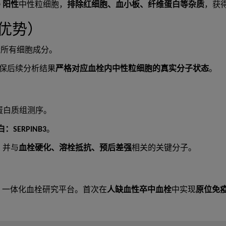
O 阳性
中性粒细胞，
排除红细胞、血小板、纤维蛋白等杂质
，获
键优势）
合所有细胞成分。
保后续分析结果
严格对应血栓内中性粒细胞的真实分子状态
。
蛋白质组测序。
SERPINB3
。
、并与
血栓硬化、溶栓抵抗、预后差强
相关的关键分子。
” 一体化血栓研究平台。首次在
人缺血性卒中血栓
中实现
原位免