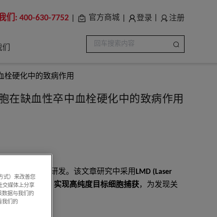
我们:
400-630-7752
登录
注册
官方商城
|
|
|
我们
中血栓硬化中的致病作用
性粒细胞在缺血性卒中血栓硬化中的致病作用
栓、溶栓药物的研发。该文章研究中采用
LMD (Laser
系方式）来改善您
原位空间信息、实现高纯度目标细胞捕获
，为发现关
社交媒体上分享
该数据与我们的
看我们的