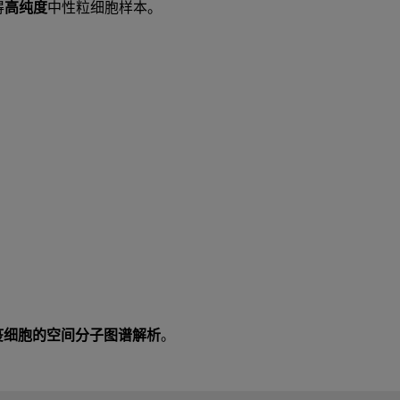
得
高纯度
中性粒细胞样本。
疫细胞的空间分子图谱解析
。