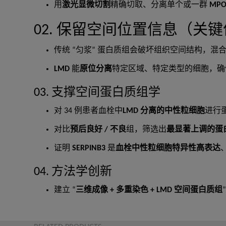
用
激光显微切割
精确切取、分离单个或一群
MP
02. 保留空间位置信息（关
传统 “匀浆” 蛋白质组会破坏组织空间结构，混
LMD
能
原位分离
特定区域、特定类型的细胞，确
03. 支撑空间蛋白质组学
对 34 例患者血栓中
LMD 分离的中性粒细胞
进行
对比
预后良好 / 不良
组，筛选出
最显著上调的蛋白：
证明
SERPINB3
是
血栓中性粒细胞特异性高表达
04. 方法学创新
建立 “
三维成像 + 多重染色 + LMD 空间蛋白质组