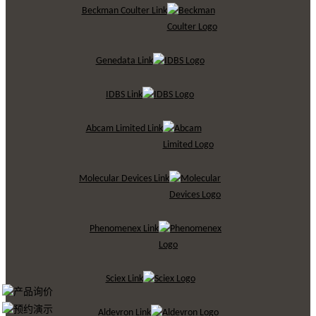
Beckman Coulter Link
Genedata Link
IDBS Link
Abcam Limited Link
Molecular Devices Link
Phenomenex Link
Sciex Link
Aldevron Link