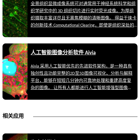
全景组织显微成像系统可对通常用于神经系统科学和组
织学研究中的 3D 组织切片进行实时荧光成像。为厚组
织摄取丰富详尽且无离焦模糊的清晰图像。 得益于徕卡
的创新技术 Computational Clearing，即使是组织深处的
细微结构也能解析。对脑切片中的神经元轴突和树突等
详细形态结构进行成像。即使是厚组织切片，也能实现
高画质，并同时具备宽场显微镜声名远扬的速度、荧光
人工智能图像分析软件 Aivia
效率和易用性。
Aivia 采用人工智能优先的先进软件架构，是一种具有
独创性且功能完整的2D至5D图像可视化、分析与解释
平台，能够在短短几分钟内可靠地处理和重建高度复
杂的图像。 让所有人都能进行人工智能增强型图像分
析—— 无需具备计算机科学专业知识 充分利用机器学
习技术，生成 可靠 且可重复的分割结果 进行有效而快
速的2D至5D可视化和分析，深入挖掘数据的价值——
相关应用
所有这一切均在同一个平台中实现