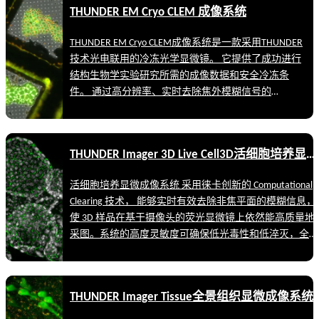
THUNDER EM Cryo CLEM 成像系统
蝇、线虫、斑马鱼、植物和小鼠等生物的理想仪器。样品
筛选、定位和成像，一台设备足矣。简化您的工作流程，
THUNDER EM Cryo CLEM成像系统是一款采用THUNDER
对模式生物进行从总体概览到最细微结构的研究。 3D 探
技术光电联用的冷冻光学显微镜。 它提供了成功进行
索。得益于 Computational Clearing，您的图像可揭示最为
结构生物学实验研究所需的成像数据和安全冷冻条
细微的结构。不再有离焦模糊的困扰，并保有徕卡体视显
件。 通过高分辨率、实时去除焦外模糊信号的
微镜典型的易用性。
THUNDER技术成像，从而精确识别感兴趣的细胞结
构，然后将样本无缝传送到电子显微镜。
THUNDER Imager 3D Live Cell3D活细胞培养显微成像系统
活细胞培养显微成像系统 采用徕卡创新的 Computational
Clearing 技术， 能够实时有效去除非焦平面的模糊信息，
使 3D 样品在基于摄像头的荧光显微镜上依然能高质量地
采图。系统的高度灵敏度可确保低光毒性和低淬灭，全面
优化条件以实现更高的图像质量。 活细胞培养显微成像
系统可为您提供适用于先进 3D 细胞培养试验的解决方
案，无论您想要研究的是干细胞、球状细胞团或是类器
THUNDER Imager Tissue全景组织显微成像系统
官。