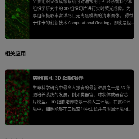
全景组织显微成像系统可对通常用于神经系统科学和
组织学研究中的 3D 组织切片进行实时荧光成像。为
厚组织摄取丰富详尽且无离焦模糊的清晰图像。 得益
于徕卡的创新技术 Computational Clearing，即使是组
织深处的细微结构也能解析。对脑切片中的神经元轴
突和树突等详细形态结构进行成像。即使是厚组织切
片，也能实现高画质，并同时具备宽场显微镜声名远
扬的速度、荧光效率和易用性。
相关应用
类器官和 3D 细胞培养
生命科学研究中最令人振奋的最新进展之一是 3D 细
胞培养系统的发展，例如类器官、球状体或器官芯
片模型。 3D 细胞培养物是一种人工环境，在这种环
境中，细胞能够在三维空间中生长并与周围环境相
互作用。 这些环境条件与它们在体内的情况相似。
类器官是一种 3D 细胞培养物，包含器官特异性细胞
类型，可以表现出器官的空间组织和复制器官的某
些功能。 类器官重现了一个生理上高度相关的系