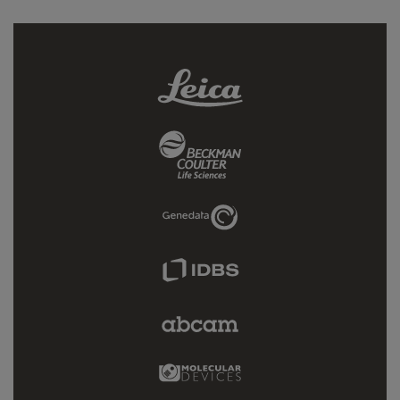
Leica
Link
Beckman
Coulter
Link
Genedata
Link
IDBS
Link
Abcam
Limited
Link
Molecular
Devices