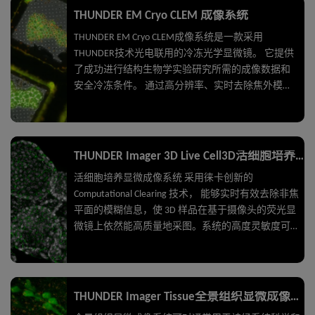
Organism 是研究果蝇、线虫、斑马鱼、植物和小鼠等
THUNDER EM Cryo CLEM 成像系统
生物的理想仪器。样品筛选、定位和成像，一台设备
THUNDER EM Cryo CLEM成像系统是一款采用
足矣。简化您的工作流程，对模式生物进行从总体概
THUNDER技术光电联用的冷冻光学显微镜。 它提供
览到最细微结构的研究。 3D 探索。得益于
了成功进行结构生物学实验研究所需的成像数据和
Computational Clearing，您的图像可揭示最为细微的结
安全冷冻条件。 通过高分辨率、实时去除焦外模糊
构。不再有离焦模糊的困扰，并保有徕卡体视显微镜
信号的THUNDER技术成像，从而精确识别感兴趣的
典型的易用性。
细胞结构，然后将样本无缝传送到电子显微镜。
THUNDER Imager 3D Live Cell3D活细胞培养显微成像系统
活细胞培养显微成像系统 采用徕卡创新的
Computational Clearing 技术， 能够实时有效去除非焦
平面的模糊信息，使 3D 样品在基于摄像头的荧光显
微镜上依然能高质量地采图。系统的高度灵敏度可确
保低光毒性和低淬灭，全面优化条件以实现更高的图
像质量。 活细胞培养显微成像系统可为您提供适用于
先进 3D 细胞培养试验的解决方案，无论您想要研究
的是干细胞、球状细胞团或是类器官。
THUNDER Imager Tissue全景组织显微成像系统