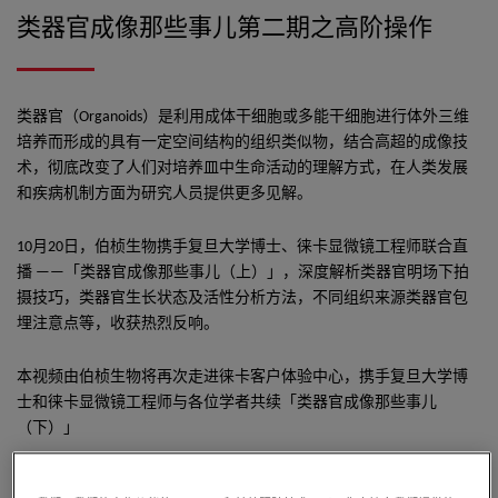
类器官成像那些事儿第二期之高阶操作
类器官（Organoids）是利用成体干细胞或多能干细胞进行体外三维
培养而形成的具有一定空间结构的组织类似物，结合高超的成像技
术，彻底改变了人们对培养皿中生命活动的理解方式，在人类发展
和疾病机制方面为研究人员提供更多见解。
10月20日，伯桢生物携手复旦大学博士、徕卡显微镜工程师联合直
播 ——「类器官成像那些事儿（上）」，深度解析类器官明场下拍
摄技巧，类器官生长状态及活性分析方法，不同组织来源类器官包
埋注意点等，收获热烈反响。
本视频由伯桢生物将再次走进徕卡客户体验中心，携手复旦大学博
士和徕卡显微镜工程师与各位学者共续「类器官成像那些事儿
（下）」