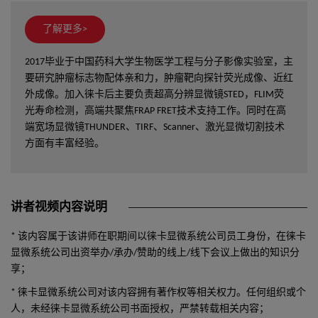
了解更多>
2017毕业于中国药科大学生物医学工程与分子影像实验室，主
要研究肿瘤标志物配体亲和力，肿瘤靶向探针荧光成像、近红
外成像。加入徕卡后主要负责超高分辨显微镜STED，FLIM荧
光寿命检测，高端共聚焦FRAP FRET技术支持工作。同时在高
端宽场显微镜THUNDER、TIRF、Scanner、激光显微切割技术
方面有丰富经验。
讲者视频内容说明
* 该内容属于该讲师在职期间以徕卡显微系统公司员工身份，在徕卡
显微系统公司出资举办/承办/赞助的线上/线下会议上做出的知识分
享；
* 徕卡显微系统公司对该内容拥有著作权等相关权力。任何组织或个
人，未经徕卡显微系统公司书面授权，严禁转载相关内容；