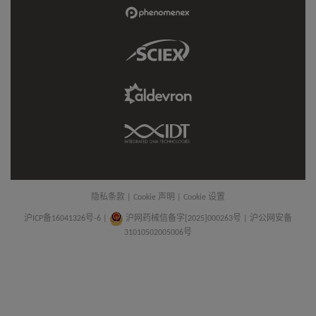
Link
Phenomenex
Link
Sciex
Link
Aldevron
Link
IDT
Link
隐私条款
|
Cookie 声明
|
Cookie 设置
沪ICP备16041326号-6
|
沪网药械信备字[2025]000263号 | 沪公网安备
31010502005006号