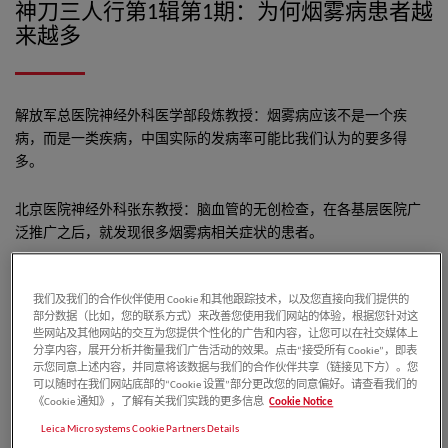
神刀三人行第1辑第1期：为何烟雾病患者越
来越多
解放军总医院神经外科医学部段炼教授：烟雾病应该不是一个疾
病，而是一类疾病，中国实际的发病率可能比我们认为的要多得
多。
北京医院神经外科张东教授：脑血管的无创检查，在各基层医院广
泛推广之后，就发现很多烟雾病相关症状的患者。
北京天坛医院神经外科王嵘教授：烟雾病发病率和地域有很大的关
我们及我们的合作伙伴使用 Cookie 和其他跟踪技术，以及您直接向我们提供的
系，在河南、山东、江西等区域，烟雾病的发病率要远远高于现有
部分数据（比如，您的联系方式）来改善您使用我们网站的体验，根据您针对这
的流行病学资料。
些网站及其他网站的交互为您提供个性化的广告和内容，让您可以在社交媒体上
分享内容，展开分析并衡量我们广告活动的效果。点击“接受所有 Cookie”，即表
示您同意上述内容，并同意将该数据与我们的合作伙伴共享（链接见下方）。您
可以随时在我们网站底部的“Cookie 设置”部分更改您的同意偏好。请查看我们的
作者介绍
《Cookie 通知》，了解有关我们实践的更多信息
Cookie Notice
Leica Microsystems Cookie Partners Details